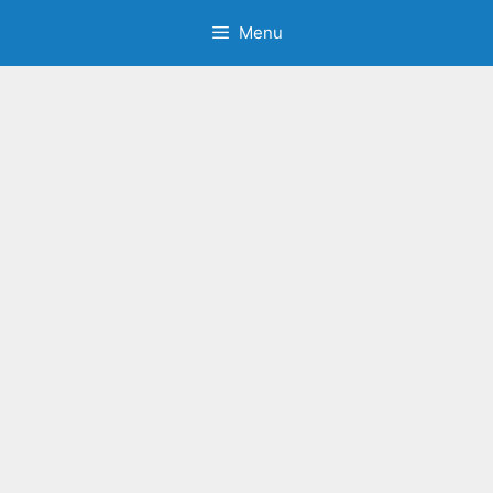
İçeriğe
Menu
atla